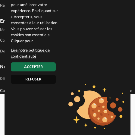
pour améliorer votre
Réparation réfrigérateur à Verrières-le-Buisson
expérience. En cliquant sur
« Accepter », vous
En savoir plus
consentez à leur utilisation.
Vous pouvez refuser les
Mentions légales
cookies non essentiels.
Contactez-nous
Cliquer pour
Lire notre politique de
Demander un devis
confidentialité
Nos coordonnées
ACCEPTER
06 08 53 58 47
REFUSER
Copyright 2025 ©
EVAPI Commerce
Défiler vers le haut