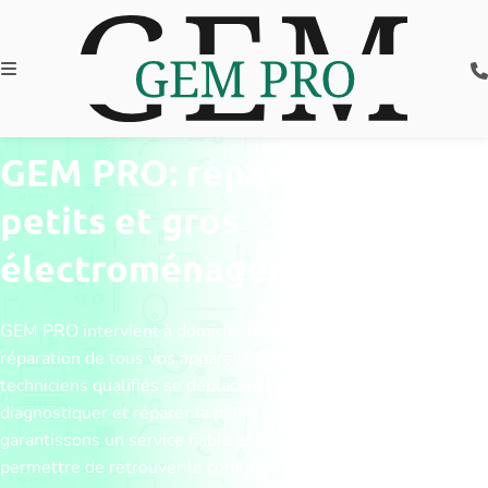
GEM PRO: réparation de
petits et gros
électroménagers
GEM PRO intervient à domicile pour le dépannage et la
réparation de tous vos appareils électroménagers. Nos
techniciens qualifiés se déplacent rapidement pour
diagnostiquer et réparer la panne sur place. Nous vous
garantissons un service fiable et efficace, afin de vous
permettre de retrouver le confort de vos équipements au plus