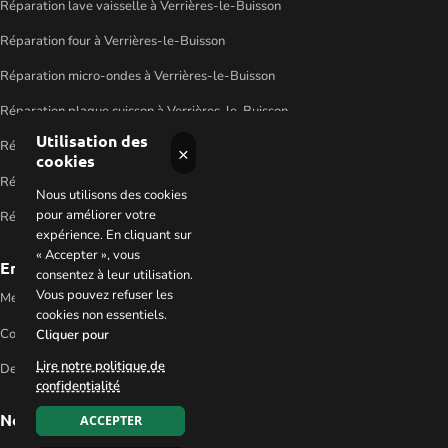
Réparation lave vaisselle à Verrières-le-Buisson
Réparation four à Verrières-le-Buisson
Réparation micro-ondes à Verrières-le-Buisson
Réparation plaque cuisson à Verrières-le-Buisson
Utilisation des
Réparation machine à laver à Verrières-le-Buisson
×
cookies
Réparation sèche linge à Verrières-le-Buisson
Nous utilisons des cookies
pour améliorer votre
Réparation réfrigérateur à Verrières-le-Buisson
expérience. En cliquant sur
« Accepter », vous
En savoir plus
consentez à leur utilisation.
Vous pouvez refuser les
Mentions légales
cookies non essentiels.
Contactez-nous
Cliquer pour
Lire notre politique de
Demander un devis
confidentialité
Nos coordonnées
ACCEPTER