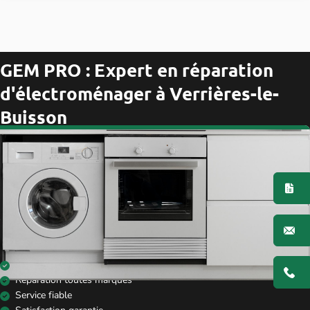
GEM PRO : Expert en réparation
d'électroménager à Verrières-le-
Buisson
En tant que spécialistes de la réparation à domicile, nous mettons notre
expertise au service de vos appareils, petits ou gros électroménagers.
Nos techniciens qualifiés interviennent rapidement chez vous pour
diagnostiquer et réparer toutes marques d’appareils.
Fiables, réactifs et attentifs à vos besoins, nous vous garantissons un
service de qualité, pour prolonger la durée de vie de vos équipements et
préserver votre confort.
Dépannage à domicile
Réparation toutes marques
Service fiable
Satisfaction garantie